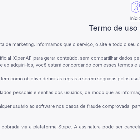
Iníci
Termo de uso e
de marketing. Informamos que o serviço, o site e todo o seu con
rtificial (OpenAI) para gerar conteúdo, sem compartilhar dados p
ao adquiri-los, você estará concordando com esses termos e suje
 tem como objetivo definir as regras a serem seguidas pelos usuá
dados pessoais e senhas dos usuários, de modo que as informaçõ
ualquer usuário ao software nos casos de fraude comprovada, pa
 cobrada via a plataforma Stripe. A assinatura pode ser canc
.