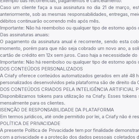
Exemplo das recorrências, pagamentos e cancelamento:
Caso um cliente faça a sua assinatura no dia 21 de março, es
anteriormente, sob as mesmas responsabilidades, entregas, meio
débitos continuarão ocorrendo mês após mês.
Importante: Não há reembolso ou qualquer tipo de estorno após o
Das assinaturas anuais:
O pagamento da assinatura anual é recorrente, sendo esta cobr
momento, porém para que não seja cobrado um novo ano, a solic
cartão de crédito em 12x sem juros. Caso haja a necessidade do
Importante: Não há reembolso ou qualquer tipo de estorno após os
DOS CONTEÚDOS PERSONALIZADOS
A Criafy oferece conteúdos automatizados gerados em até 48 ho
personalizados desenvolvidos pela plataforma são de direito da C
DOS CONTEÚDOS CRIADOS PELA INTELIGÊNCIA ARTIFICIAL 
Disponibilizamos tokens para utilização na Criafy. Esses tokens 
mensalmente para os clientes.
ISENÇÃO DE RESPONSABILIDADE DA PLATAFORMA
Em termos jurídicos, até onde permitido por lei, a Criafy não é r
POLÍTICA DE PRIVACIDADE
A presente Política de Privacidade tem por finalidade demonstra
com a privacidade e a proteção dos dados pessoais coletados d