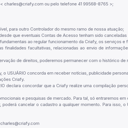
 < charles@criafy.com ou pelo telefone 41 99568-8765 >;
legível, para outro Controlador do mesmo ramo de nossa atuação;
, desde que eventuais Contas de Acesso tenham sido canceladas 
fundamentais ao regular funcionamento da Criafy, os serviços e f
finalidades facultativas, relacionadas ao envio de informaçõe
reservação de direitos, poderemos permanecer com o histórico de 
afy, o USUÁRIO concorda em receber notícias, publicidade person
mações Criafy.
ÁRIO declara concordar que a Criafy realize uma compilação pers
mocionais e pesquisas de mercado. Para tal, só entraremos em c
fy, poderá cancelar o cadastro a qualquer momento. Para isso, 
l charles@criafy.com