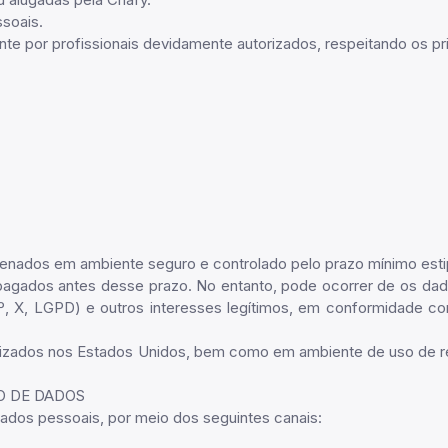
ssoais.
e por profissionais devidamente autorizados, respeitando os pri
azenados em ambiente seguro e controlado pelo prazo mínimo est
gados antes desse prazo. No entanto, pode ocorrer de os dados pr
7º, X, LGPD) e outros interesses legítimos, em conformidade c
izados nos Estados Unidos, bem como em ambiente de uso de recu
ÃO DE DADOS
dados pessoais, por meio dos seguintes canais: