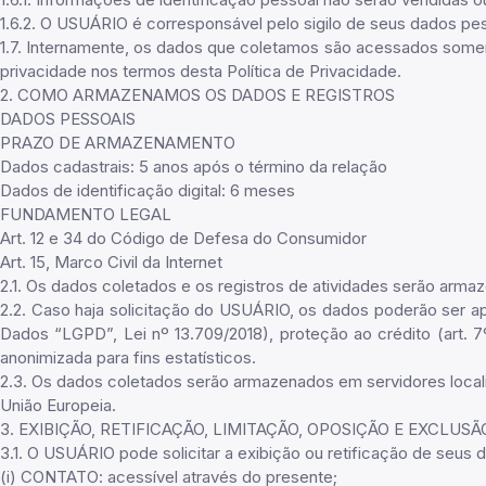
1.6.2. O USUÁRIO é corresponsável pelo sigilo de seus dados pe
1.7. Internamente, os dados que coletamos são acessados soment
privacidade nos termos desta Política de Privacidade.
2. COMO ARMAZENAMOS OS DADOS E REGISTROS
DADOS PESSOAIS
PRAZO DE ARMAZENAMENTO
Dados cadastrais: 5 anos após o término da relação
Dados de identificação digital: 6 meses
FUNDAMENTO LEGAL
Art. 12 e 34 do Código de Defesa do Consumidor
Art. 15, Marco Civil da Internet
2.1. Os dados coletados e os registros de atividades serão arm
2.2. Caso haja solicitação do USUÁRIO, os dados poderão ser apa
Dados “LGPD”, Lei nº 13.709/2018), proteção ao crédito (art. 
anonimizada para fins estatísticos.
2.3. Os dados coletados serão armazenados em servidores local
União Europeia.
3. EXIBIÇÃO, RETIFICAÇÃO, LIMITAÇÃO, OPOSIÇÃO E EXCLUS
3.1. O USUÁRIO pode solicitar a exibição ou retificação de seus 
(i) CONTATO: acessível através do presente;