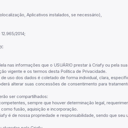
localização, Aplicativos instalados, se necessário),
 12.965/2014;
y;
dela nas informações que o USUÁRIO prestar à Criafy ou pela sua 
ação vigente e os termos desta Política de Privacidade.
e uso dos dados é coletado de forma individual, clara, específic
erá alterar suas concessões de consentimento para tratamento
erão ser compartilhados:
 competentes, sempre que houver determinação legal, requeriment
 como fusão, aquisição e incorporação.
iafy é de nossa propriedade e responsabilidade, sendo que seu u
 alugadas pela Criafy.