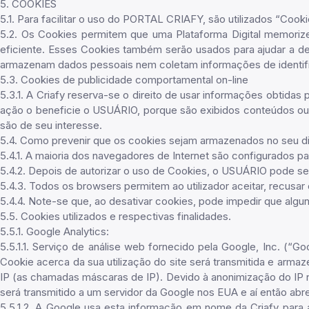
5. COOKIES
5.1. Para facilitar o uso do PORTAL CRIAFY, são utilizados “C
5.2. Os Cookies permitem que uma Plataforma Digital memorize 
eficiente. Esses Cookies também serão usados para ajudar a det
armazenam dados pessoais nem coletam informações de identif
5.3. Cookies de publicidade comportamental on-line
5.3.1. A Criafy reserva-se o direito de usar informações obtida
ação o beneficie o USUÁRIO, porque são exibidos conteúdos ou
são de seu interesse.
5.4. Como prevenir que os cookies sejam armazenados no seu dis
5.4.1. A maioria dos navegadores de Internet são configurados p
5.4.2. Depois de autorizar o uso de Cookies, o USUÁRIO pode se
5.4.3. Todos os browsers permitem ao utilizador aceitar, recu
5.4.4. Note-se que, ao desativar cookies, pode impedir que algu
5.5. Cookies utilizados e respectivas finalidades.
5.5.1. Google Analytics:
5.5.1.1. Serviço de análise web fornecido pela Google, Inc. (“
Cookie acerca da sua utilização do site será transmitida e arma
IP (as chamadas máscaras de IP). Devido à anonimização do IP 
será transmitido a um servidor da Google nos EUA e aí então abr
5.5.1.2. A Google usa esta informação em nome da Criafy para a