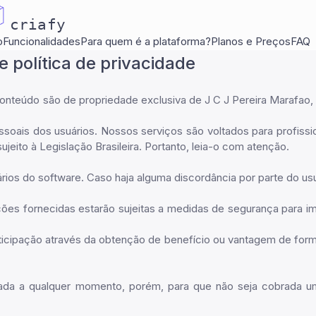
criafy
o
Funcionalidades
Para quem é a plataforma?
Planos e Preços
FAQ
 política de privacidade
teúdo são de propriedade exclusiva de J C J Pereira Marafao, pe
essoais dos usuários. Nossos serviços são voltados para profissi
ito à Legislação Brasileira. Portanto, leia-o com atenção.
rios do software. Caso haja alguma discordância por parte do usuá
es fornecidas estarão sujeitas a medidas de segurança para impe
rticipação através da obtenção de benefício ou vantagem de for
elada a qualquer momento, porém, para que não seja cobrada 