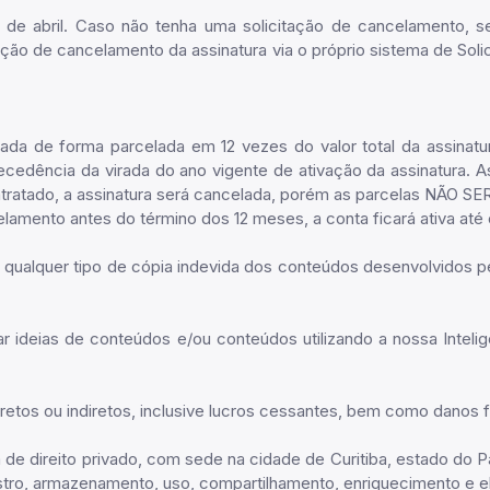
ia 21 de abril. Caso não tenha uma solicitação de cancelament
o de cancelamento da assinatura via o próprio sistema de Solici
ada de forma parcelada em 12 vezes do valor total da assinatur
edência da virada do ano vigente de ativação da assinatura. A
 contratado, a assinatura será cancelada, porém as parcelas NÃ
lamento antes do término dos 12 meses, a conta ficará ativa até 
qualquer tipo de cópia indevida dos conteúdos desenvolvidos pe
ar ideias de conteúdos e/ou conteúdos utilizando a nossa Inteligê
 diretos ou indiretos, inclusive lucros cessantes, bem como danos 
a de direito privado, com sede na cidade de Curitiba, estado do 
stro, armazenamento, uso, compartilhamento, enriquecimento e e