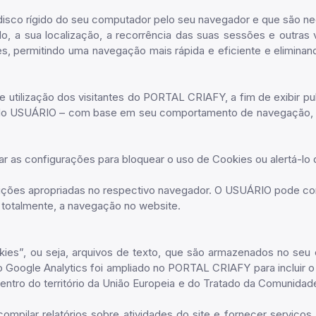
 disco rígido do seu computador pelo seu navegador e que são 
 a sua localização, a recorrência das suas sessões e outras va
ites, permitindo uma navegação mais rápida e eficiente e elimin
e utilização dos visitantes do PORTAL CRIAFY, a fim de exibir pu
es do USUÁRIO – com base em seu comportamento de navegação, 
r as configurações para bloquear o uso de Cookies ou alertá-lo 
inições apropriadas no respectivo navegador. O USUÁRIO pode c
 totalmente, a navegação no website.
Cookies”, ou seja, arquivos de texto, que são armazenados no se
o Google Analytics foi ampliado no PORTAL CRIAFY para incluir o
dentro do território da União Europeia e do Tratado da Comunid
pilar relatórios sobre atividades do site e fornecer serviços a