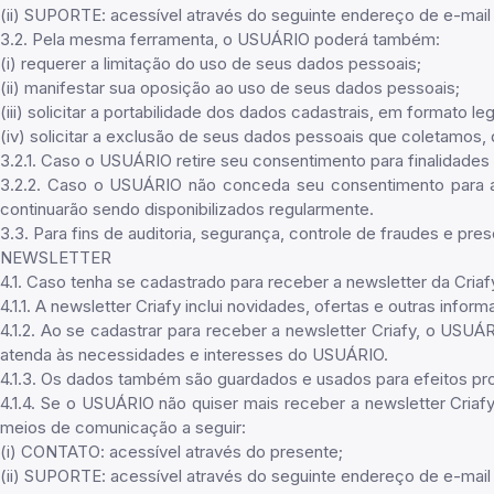
(ii) SUPORTE: acessível através do seguinte endereço de e-mail
3.2. Pela mesma ferramenta, o USUÁRIO poderá também:
(i) requerer a limitação do uso de seus dados pessoais;
(ii) manifestar sua oposição ao uso de seus dados pessoais;
(iii) solicitar a portabilidade dos dados cadastrais, em formato 
(iv) solicitar a exclusão de seus dados pessoais que coletamos
3.2.1. Caso o USUÁRIO retire seu consentimento para finalidades 
3.2.2. Caso o USUÁRIO não conceda seu consentimento para as 
continuarão sendo disponibilizados regularmente.
3.3. Para fins de auditoria, segurança, controle de fraudes e p
NEWSLETTER
4.1. Caso tenha se cadastrado para receber a newsletter da Cri
4.1.1. A newsletter Criafy inclui novidades, ofertas e outras infor
4.1.2. Ao se cadastrar para receber a newsletter Criafy, o USU
atenda às necessidades e interesses do USUÁRIO.
4.1.3. Os dados também são guardados e usados para efeitos pro
4.1.4. Se o USUÁRIO não quiser mais receber a newsletter Cria
meios de comunicação a seguir:
(i) CONTATO: acessível através do presente;
(ii) SUPORTE: acessível através do seguinte endereço de e-mai