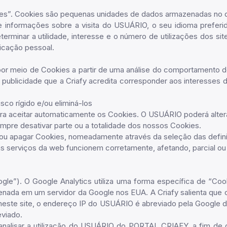
ookies”. Cookies são pequenas unidades de dados armazenadas no
informações sobre a visita do USUÁRIO, o seu idioma preferido,
erminar a utilidade, interesse e o número de utilizações dos s
icação pessoal.
s por meio de Cookies a partir de uma análise do comportamento d
 publicidade que a Criafy acredita corresponder aos interess
co rígido e/ou eliminá-los
ara aceitar automaticamente os Cookies. O USUÁRIO poderá altera
mpre desativar parte ou a totalidade dos nossos Cookies.
sar ou apagar Cookies, nomeadamente através da seleção das def
ns serviços da web funcionem corretamente, afetando, parcial ou
Google”). O Google Analytics utiliza uma forma específica de “
zenada em um servidor da Google nos EUA. A Criafy salienta que 
neste site, o endereço IP do USUÁRIO é abreviado pela Google 
eviado.
nalisar a utilização do USUÁRIO do PORTAL CRIAFY, a fim de com