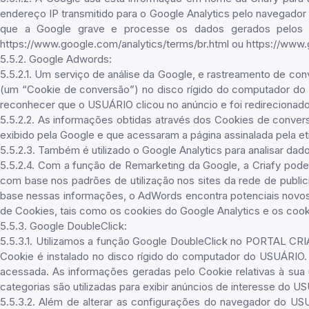
endereço IP transmitido para o Google Analytics pelo navegad
que a Google grave e processe os dados gerados pelos Co
https://www.google.com/analytics/terms/br.html ou https://www.go
5.5.2. Google Adwords:
5.5.2.1. Um serviço de análise da Google, e rastreamento de 
(um “Cookie de conversão”) no disco rígido do computador do
reconhecer que o USUÁRIO clicou no anúncio e foi redirecionado
5.5.2.2. As informações obtidas através dos Cookies de convers
exibido pela Google e que acessaram a página assinalada pela e
5.5.2.3. Também é utilizado o Google Analytics para analisar da
5.5.2.4. Com a função de Remarketing da Google, a Criafy pod
com base nos padrões de utilização nos sites da rede de public
base nessas informações, o AdWords encontra potenciais novos 
de Cookies, tais como os cookies do Google Analytics e os cook
5.5.3. Google DoubleClick:
5.5.3.1. Utilizamos a função Google DoubleClick no PORTAL CRI
Cookie é instalado no disco rígido do computador do USUÁRIO.
acessada. As informações geradas pelo Cookie relativas à sua 
categorias são utilizadas para exibir anúncios de interesse do U
5.5.3.2. Além de alterar as configurações do navegador do U