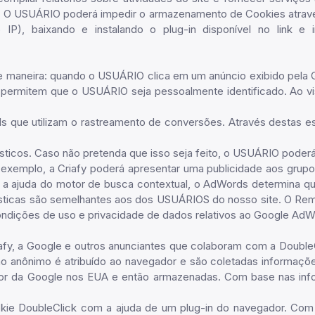
e. O USUÁRIO poderá impedir o armazenamento de Cookies atravé
IP), baixando e instalando o plug-in disponível no link 
inte maneira: quando o USUÁRIO clica em um anúncio exibido pe
 permitem que o USUÁRIO seja pessoalmente identificado. Ao v
ds que utilizam o rastreamento de conversões. Através destas e
ísticos. Caso não pretenda que isso seja feito, o USUÁRIO poderá
exemplo, a Criafy poderá apresentar uma publicidade aos grupo
a ajuda do motor de busca contextual, o AdWords determina quai
rísticas são semelhantes aos dos USUÁRIOS do nosso site. O Re
dições de uso e privacidade de dados relativos ao Google AdWor
riafy, a Google e outros anunciantes que colaboram com a Doubl
 anônimo é atribuído ao navegador e são coletadas informações
idor da Google nos EUA e então armazenadas. Com base nas info
e DoubleClick com a ajuda de um plug-in do navegador. Com o